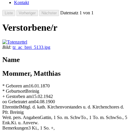
Kontakt
Datensatz 1 von 1
Verstorbene/r
Bild:
tz_ac_brei_5133.jpg
Name
Mommer, Matthias
* Geboren am
16.01.1870
* Geburtsort
Breinig
+ Gestorben am
15.02.1942
oo Geheiratet am
04.08.1900
Ehrentitel
Mitgl. d. kath. Kirchenvorstandes u. d. Kirchenchores d.
Pfr. Breinig
Weit. pers. Angaben
Gattin, 1 So. m. SchwTo., 1 To. m. SchwSo., 5
Enk.Ki. u. Anverw.
Bemerkungen
3 Ki., 1 So. +,