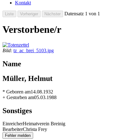
Kontakt
Datensatz 1 von 1
Verstorbene/r
Bild:
tz_ac_brei_5103.jpg
Name
Müller, Helmut
* Geboren am
14.08.1932
+ Gestorben am
05.03.1988
Sonstiges
Einreicher
Heimatverein Breinig
Bearbeiter
Christa Frey