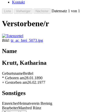
Kontakt
Datensatz 1 von 1
Verstorbene/r
Bild:
tz_ac_brei_5073.jpg
Name
Krutt, Katharina
Geburtsname
Beißel
* Geboren am
28.01.1890
+ Gestorben am
26.02.1977
Sonstiges
Einreicher
Heimatverein Breinig
Bearbeiter
Manfred Rünz