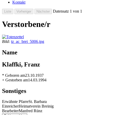
Kontakt
Datensatz 1 von 1
Verstorbene/r
Bild:
tz_ac_brei_5006.jpg
Name
Klaffki, Franz
* Geboren am
23.10.1937
+ Gestorben am
14.03.1994
Sonstiges
Erwähnte Pfarre
St. Barbara
Einreicher
Heimatverein Breinig
Bearbeiter
Manfred Rünz