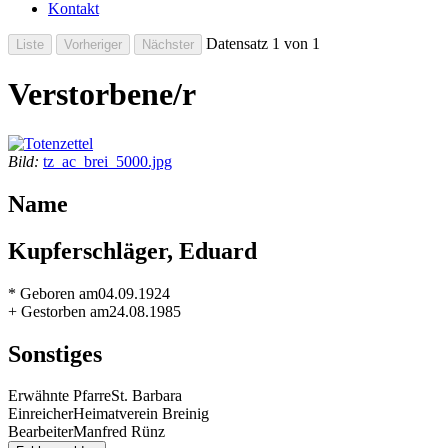
Kontakt
Datensatz 1 von 1
Verstorbene/r
Bild:
tz_ac_brei_5000.jpg
Name
Kupferschläger, Eduard
* Geboren am
04.09.1924
+ Gestorben am
24.08.1985
Sonstiges
Erwähnte Pfarre
St. Barbara
Einreicher
Heimatverein Breinig
Bearbeiter
Manfred Rünz