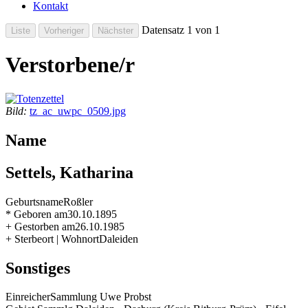
Kontakt
Datensatz 1 von 1
Verstorbene/r
Bild:
tz_ac_uwpc_0509.jpg
Name
Settels, Katharina
Geburtsname
Roßler
* Geboren am
30.10.1895
+ Gestorben am
26.10.1985
+ Sterbeort | Wohnort
Daleiden
Sonstiges
Einreicher
Sammlung Uwe Probst