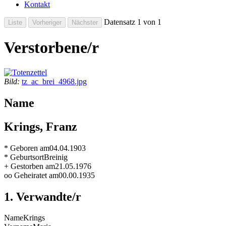
Kontakt
Datensatz 1 von 1
Verstorbene/r
Bild:
tz_ac_brei_4968.jpg
Name
Krings, Franz
* Geboren am
04.04.1903
* Geburtsort
Breinig
+ Gestorben am
21.05.1976
oo Geheiratet am
00.00.1935
1. Verwandte/r
Name
Krings