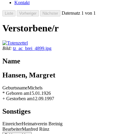
Kontakt
Datensatz 1 von 1
Verstorbene/r
Bild:
tz_ac_brei_4899.jpg
Name
Hansen, Margret
Geburtsname
Michels
* Geboren am
15.01.1926
+ Gestorben am
12.09.1997
Sonstiges
Einreicher
Heimatverein Breinig
Bearbeiter
Manfred Rünz