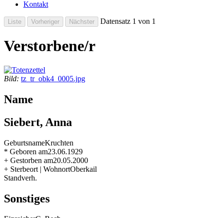
Kontakt
Datensatz 1 von 1
Verstorbene/r
Bild:
tz_tr_obk4_0005.jpg
Name
Siebert, Anna
Geburtsname
Kruchten
* Geboren am
23.06.1929
+ Gestorben am
20.05.2000
+ Sterbeort | Wohnort
Oberkail
Stand
verh.
Sonstiges