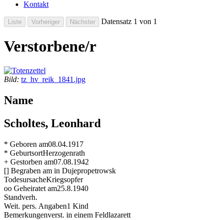
Kontakt
Datensatz 1 von 1
Verstorbene/r
Bild:
tz_hv_reik_1841.jpg
Name
Scholtes, Leonhard
* Geboren am
08.04.1917
* Geburtsort
Herzogenrath
+ Gestorben am
07.08.1942
[] Begraben am
in Dujepropetrowsk
Todesursache
Kriegsopfer
oo Geheiratet am
25.8.1940
Stand
verh.
Weit. pers. Angaben
1 Kind
Bemerkungen
verst. in einem Feldlazarett