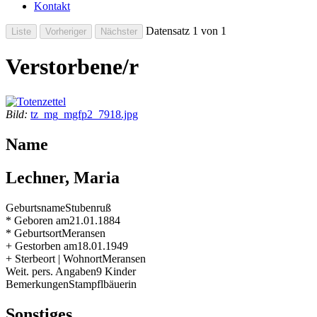
Kontakt
Datensatz 1 von 1
Verstorbene/r
Bild:
tz_mg_mgfp2_7918.jpg
Name
Lechner, Maria
Geburtsname
Stubenruß
* Geboren am
21.01.1884
* Geburtsort
Meransen
+ Gestorben am
18.01.1949
+ Sterbeort | Wohnort
Meransen
Weit. pers. Angaben
9 Kinder
Bemerkungen
Stampflbäuerin
Sonstiges