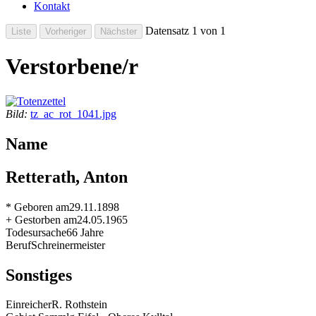
Kontakt
Datensatz 1 von 1
Verstorbene/r
Bild:
tz_ac_rot_1041.jpg
Name
Retterath, Anton
* Geboren am
29.11.1898
+ Gestorben am
24.05.1965
Todesursache
66 Jahre
Beruf
Schreinermeister
Sonstiges
Einreicher
R. Rothstein