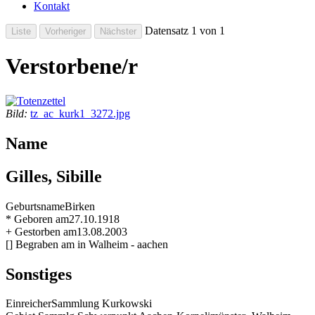
Kontakt
Datensatz 1 von 1
Verstorbene/r
Bild:
tz_ac_kurk1_3272.jpg
Name
Gilles, Sibille
Geburtsname
Birken
* Geboren am
27.10.1918
+ Gestorben am
13.08.2003
[] Begraben am
in Walheim - aachen
Sonstiges
Einreicher
Sammlung Kurkowski