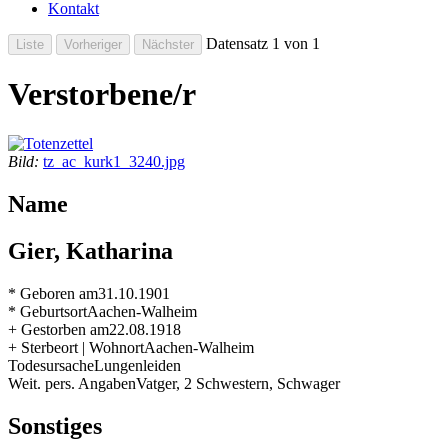
Kontakt
Datensatz 1 von 1
Verstorbene/r
Bild:
tz_ac_kurk1_3240.jpg
Name
Gier, Katharina
* Geboren am
31.10.1901
* Geburtsort
Aachen-Walheim
+ Gestorben am
22.08.1918
+ Sterbeort | Wohnort
Aachen-Walheim
Todesursache
Lungenleiden
Weit. pers. Angaben
Vatger, 2 Schwestern, Schwager
Sonstiges