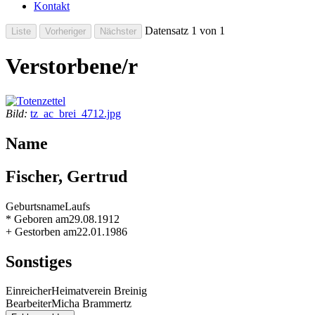
Kontakt
Datensatz 1 von 1
Verstorbene/r
Bild:
tz_ac_brei_4712.jpg
Name
Fischer, Gertrud
Geburtsname
Laufs
* Geboren am
29.08.1912
+ Gestorben am
22.01.1986
Sonstiges
Einreicher
Heimatverein Breinig
Bearbeiter
Micha Brammertz