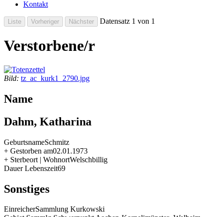
Kontakt
Datensatz 1 von 1
Verstorbene/r
Bild:
tz_ac_kurk1_2790.jpg
Name
Dahm, Katharina
Geburtsname
Schmitz
+ Gestorben am
02.01.1973
+ Sterbeort | Wohnort
Welschbillig
Dauer Lebenszeit
69
Sonstiges
Einreicher
Sammlung Kurkowski