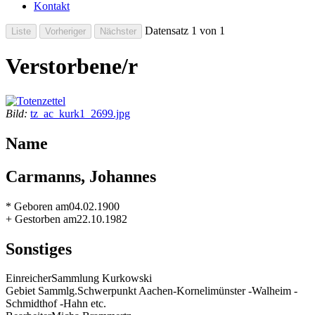
Kontakt
Datensatz 1 von 1
Verstorbene/r
Bild:
tz_ac_kurk1_2699.jpg
Name
Carmanns, Johannes
* Geboren am
04.02.1900
+ Gestorben am
22.10.1982
Sonstiges
Einreicher
Sammlung Kurkowski
Gebiet Sammlg.
Schwerpunkt Aachen-Kornelimünster -Walheim -
Schmidthof -Hahn etc.