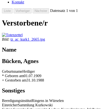
Kontakt
Datensatz 1 von 1
Verstorbene/r
Bild:
tz_ac_kurk1_2665.jpg
Name
Bücken, Agnes
Geburtsname
Heiliger
* Geboren am
01.07.1909
+ Gestorben am
31.10.1988
Sonstiges
Beerdigungsinstitut
Ringens in Würselen
Einreicher
Sammlung Kurkowski