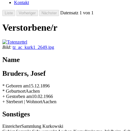
Kontakt
Datensatz 1 von 1
Verstorbene/r
Bild:
tz_ac_kurk1_2649.jpg
Name
Bruders, Josef
* Geboren am
15.12.1896
* Geburtsort
Aachen
+ Gestorben am
10.02.1966
+ Sterbeort | Wohnort
Aachen
Sonstiges
Einreicher
Sammlung Kurkowski