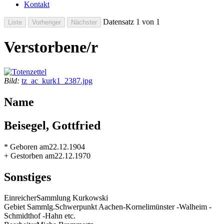
Kontakt
Datensatz 1 von 1
Verstorbene/r
Bild:
tz_ac_kurk1_2387.jpg
Name
Beisegel, Gottfried
* Geboren am
22.12.1904
+ Gestorben am
22.12.1970
Sonstiges
Einreicher
Sammlung Kurkowski
Gebiet Sammlg.
Schwerpunkt Aachen-Kornelimünster -Walheim -
Schmidthof -Hahn etc.