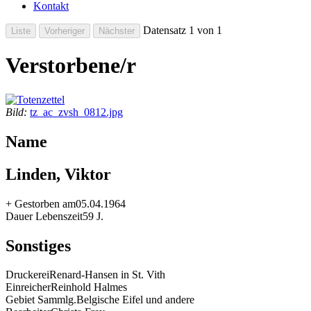
Kontakt
Datensatz 1 von 1
Verstorbene/r
Bild:
tz_ac_zvsh_0812.jpg
Name
Linden, Viktor
+ Gestorben am
05.04.1964
Dauer Lebenszeit
59 J.
Sonstiges
Druckerei
Renard-Hansen in St. Vith
Einreicher
Reinhold Halmes
Gebiet Sammlg.
Belgische Eifel und andere