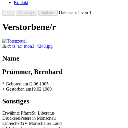
Kontakt
Datensatz 1 von 1
Verstorbene/r
Bild:
tz_ac_mon3_4248.jpg
Name
Prümmer, Bernhard
* Geboren am
12.06.1905
+ Gestorben am
19.02.1980
Sonstiges
Erwähnte Pfarre
St. Liberatus
Druckerei
Peters in Monschau
Einreicher
GV Monschauer Land