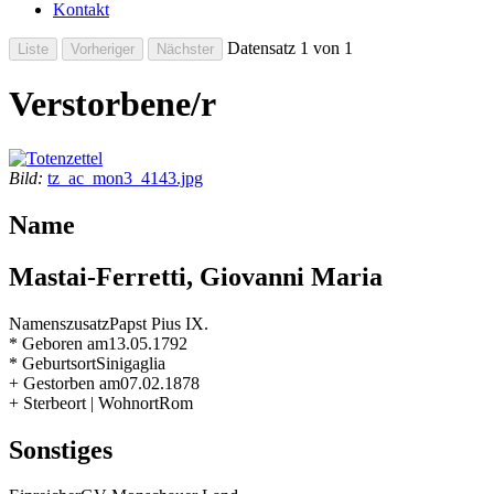
Kontakt
Datensatz 1 von 1
Verstorbene/r
Bild:
tz_ac_mon3_4143.jpg
Name
Mastai-Ferretti, Giovanni Maria
Namenszusatz
Papst Pius IX.
* Geboren am
13.05.1792
* Geburtsort
Sinigaglia
+ Gestorben am
07.02.1878
+ Sterbeort | Wohnort
Rom
Sonstiges