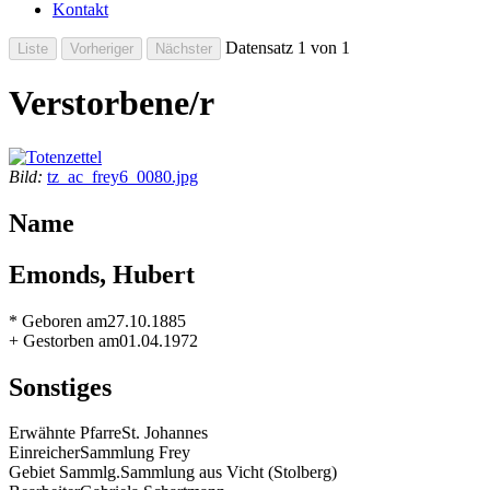
Kontakt
Datensatz 1 von 1
Verstorbene/r
Bild:
tz_ac_frey6_0080.jpg
Name
Emonds, Hubert
* Geboren am
27.10.1885
+ Gestorben am
01.04.1972
Sonstiges
Erwähnte Pfarre
St. Johannes
Einreicher
Sammlung Frey
Gebiet Sammlg.
Sammlung aus Vicht (Stolberg)