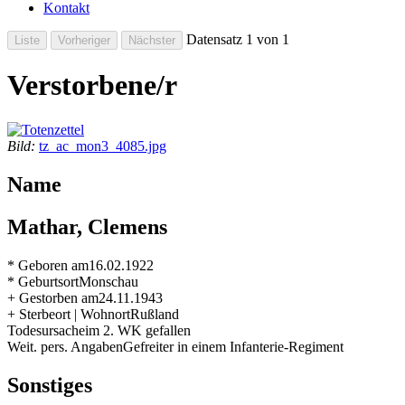
Kontakt
Datensatz 1 von 1
Verstorbene/r
Bild:
tz_ac_mon3_4085.jpg
Name
Mathar, Clemens
* Geboren am
16.02.1922
* Geburtsort
Monschau
+ Gestorben am
24.11.1943
+ Sterbeort | Wohnort
Rußland
Todesursache
im 2. WK gefallen
Weit. pers. Angaben
Gefreiter in einem Infanterie-Regiment
Sonstiges