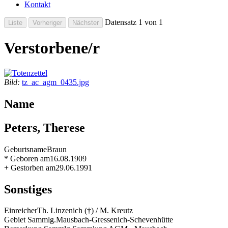
Kontakt
Datensatz 1 von 1
Verstorbene/r
Bild:
tz_ac_agm_0435.jpg
Name
Peters, Therese
Geburtsname
Braun
* Geboren am
16.08.1909
+ Gestorben am
29.06.1991
Sonstiges
Einreicher
Th. Linzenich (†) / M. Kreutz
Gebiet Sammlg.
Mausbach-Gressenich-Schevenhütte