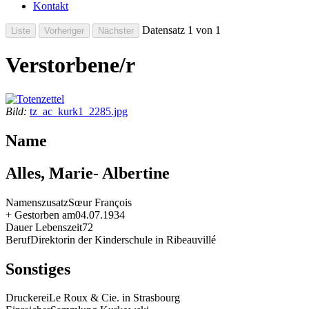
Kontakt
Datensatz 1 von 1
Verstorbene/r
Bild:
tz_ac_kurk1_2285.jpg
Name
Alles, Marie- Albertine
Namenszusatz
Sœur François
+ Gestorben am
04.07.1934
Dauer Lebenszeit
72
Beruf
Direktorin der Kinderschule in Ribeauvillé
Sonstiges
Druckerei
Le Roux & Cie. in Strasbourg