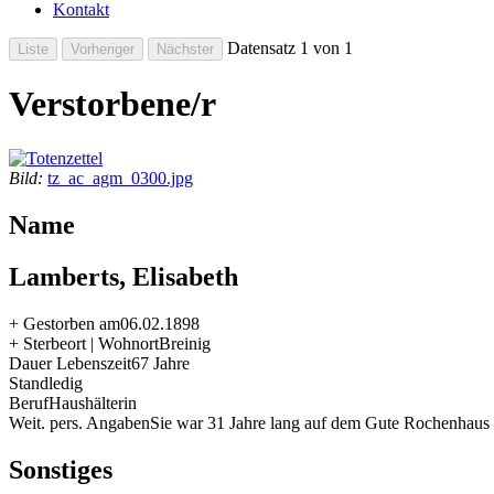
Kontakt
Datensatz 1 von 1
Verstorbene/r
Bild:
tz_ac_agm_0300.jpg
Name
Lamberts, Elisabeth
+ Gestorben am
06.02.1898
+ Sterbeort | Wohnort
Breinig
Dauer Lebenszeit
67 Jahre
Stand
ledig
Beruf
Haushälterin
Weit. pers. Angaben
Sie war 31 Jahre lang auf dem Gute Rochenhaus t
Sonstiges