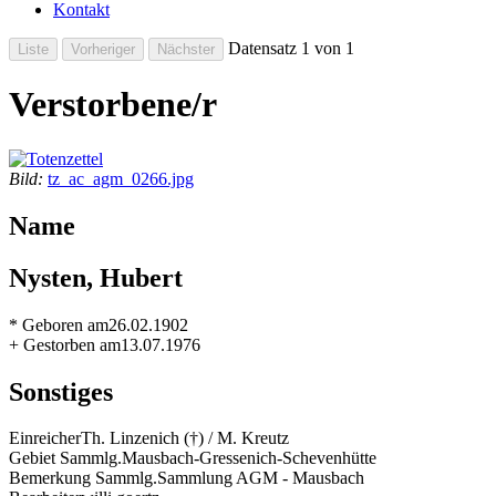
Kontakt
Datensatz 1 von 1
Verstorbene/r
Bild:
tz_ac_agm_0266.jpg
Name
Nysten, Hubert
* Geboren am
26.02.1902
+ Gestorben am
13.07.1976
Sonstiges
Einreicher
Th. Linzenich (†) / M. Kreutz
Gebiet Sammlg.
Mausbach-Gressenich-Schevenhütte
Bemerkung Sammlg.
Sammlung AGM - Mausbach