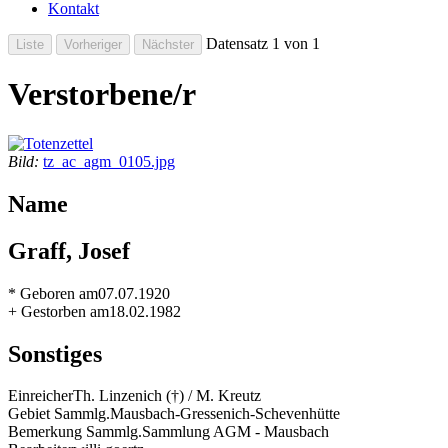
Kontakt
Datensatz 1 von 1
Verstorbene/r
Bild:
tz_ac_agm_0105.jpg
Name
Graff, Josef
* Geboren am
07.07.1920
+ Gestorben am
18.02.1982
Sonstiges
Einreicher
Th. Linzenich (†) / M. Kreutz
Gebiet Sammlg.
Mausbach-Gressenich-Schevenhütte
Bemerkung Sammlg.
Sammlung AGM - Mausbach