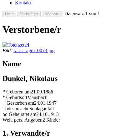
Kontakt
Datensatz 1 von 1
Verstorbene/r
Bild:
tz_ac_agm_0073.jpg
Name
Dunkel, Nikolaus
* Geboren am
21.09.1886
* Geburtsort
Mausbach
+ Gestorben am
24.01.1947
Todesursache
Schlaganfall
oo Geheiratet am
24.10.1913
Weit. pers. Angaben
2 Kinder
1. Verwandte/r