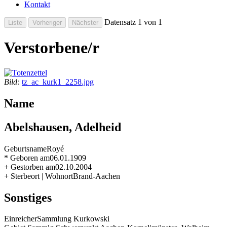
Kontakt
Datensatz 1 von 1
Verstorbene/r
Bild:
tz_ac_kurk1_2258.jpg
Name
Abelshausen, Adelheid
Geburtsname
Royé
* Geboren am
06.01.1909
+ Gestorben am
02.10.2004
+ Sterbeort | Wohnort
Brand-Aachen
Sonstiges
Einreicher
Sammlung Kurkowski