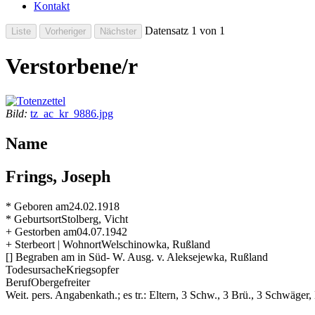
Kontakt
Datensatz 1 von 1
Verstorbene/r
Bild:
tz_ac_kr_9886.jpg
Name
Frings, Joseph
* Geboren am
24.02.1918
* Geburtsort
Stolberg, Vicht
+ Gestorben am
04.07.1942
+ Sterbeort | Wohnort
Welschinowka, Rußland
[] Begraben am
in Süd- W. Ausg. v. Aleksejewka, Rußland
Todesursache
Kriegsopfer
Beruf
Obergefreiter
Weit. pers. Angaben
kath.; es tr.: Eltern, 3 Schw., 3 Brü., 3 Schwäger