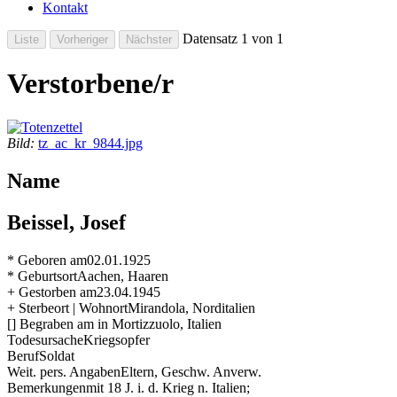
Kontakt
Datensatz 1 von 1
Verstorbene/r
Bild:
tz_ac_kr_9844.jpg
Name
Beissel, Josef
* Geboren am
02.01.1925
* Geburtsort
Aachen, Haaren
+ Gestorben am
23.04.1945
+ Sterbeort | Wohnort
Mirandola, Norditalien
[] Begraben am
in Mortizzuolo, Italien
Todesursache
Kriegsopfer
Beruf
Soldat
Weit. pers. Angaben
Eltern, Geschw. Anverw.
Bemerkungen
mit 18 J. i. d. Krieg n. Italien;