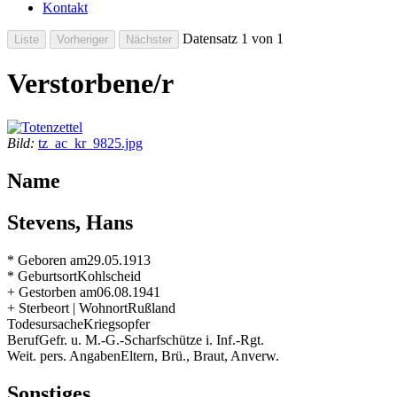
Kontakt
Datensatz 1 von 1
Verstorbene/r
Bild:
tz_ac_kr_9825.jpg
Name
Stevens, Hans
* Geboren am
29.05.1913
* Geburtsort
Kohlscheid
+ Gestorben am
06.08.1941
+ Sterbeort | Wohnort
Rußland
Todesursache
Kriegsopfer
Beruf
Gefr. u. M.-G.-Scharfschütze i. Inf.-Rgt.
Weit. pers. Angaben
Eltern, Brü., Braut, Anverw.
Sonstiges