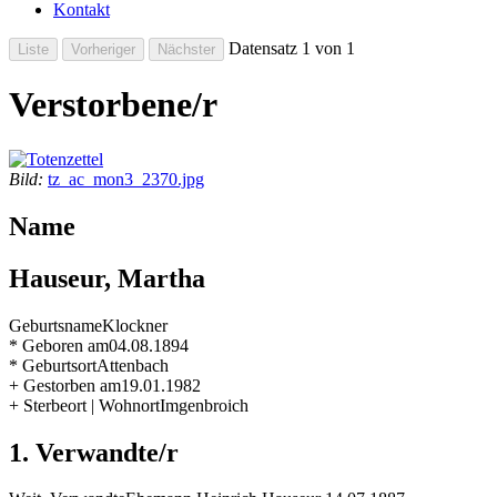
Kontakt
Datensatz 1 von 1
Verstorbene/r
Bild:
tz_ac_mon3_2370.jpg
Name
Hauseur, Martha
Geburtsname
Klockner
* Geboren am
04.08.1894
* Geburtsort
Attenbach
+ Gestorben am
19.01.1982
+ Sterbeort | Wohnort
Imgenbroich
1. Verwandte/r