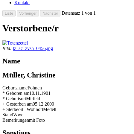
Kontakt
Datensatz 1 von 1
Verstorbene/r
Bild:
tz_ac_zvsh_0456.jpg
Name
Müller, Christine
Geburtsname
Fohnen
* Geboren am
10.11.1901
* Geburtsort
Mirfeld
+ Gestorben am
05.12.2000
+ Sterbeort | Wohnort
Medell
Stand
Wwe
Bemerkungen
mit Foto
Sonstiges