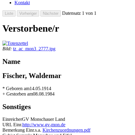
Kontakt
Datensatz 1 von 1
Verstorbene/r
Bild:
tz_ac_mon3_2777.jpg
Name
Fischer, Waldemar
* Geboren am
14.05.1914
+ Gestorben am
08.08.1984
Sonstiges
Einreicher
GV Monschauer Land
URL Einr.
http://www.gv-mon.de
Bemerkung Einr.
s.a.
Kirchenzuordnungen.pdf