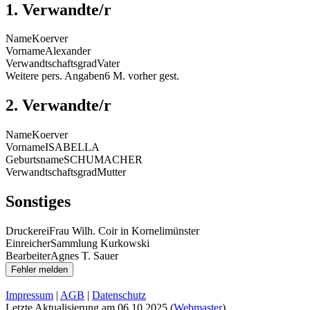
1. Verwandte/r
Name
Koerver
Vorname
Alexander
Verwandtschaftsgrad
Vater
Weitere pers. Angaben
6 M. vorher gest.
2. Verwandte/r
Name
Koerver
Vorname
ISABELLA
Geburtsname
SCHUMACHER
Verwandtschaftsgrad
Mutter
Sonstiges
Druckerei
Frau Wilh. Coir in Kornelimünster
Einreicher
Sammlung Kurkowski
Bearbeiter
Agnes T. Sauer
Impressum
|
AGB
|
Datenschutz
Letzte Aktualisierung am
06.10.2025
(
Webmaster
)