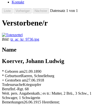
Kontakt
Datensatz 1 von 1
Verstorbene/r
Bild:
tz_ac_kr_9736.jpg
Name
Koerver, Johann Ludwig
* Geboren am
21.09.1890
* Geburtsort
Raeren, Schnelleburg
+ Gestorben am
27.06.1918
Todesursache
Kriegsopfer
Beruf
Inf.-Rgt. 68
Weit. pers. Angaben
kath.; es tr.: Mutter, 2 Brü., 3 Schw., 1
Schwager, 1 Schwägerin
Bemerkungen
26.06.1915 Heerdienst;