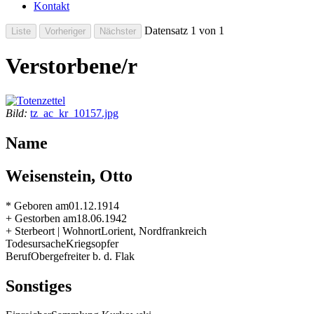
Kontakt
Datensatz 1 von 1
Verstorbene/r
Bild:
tz_ac_kr_10157.jpg
Name
Weisenstein, Otto
* Geboren am
01.12.1914
+ Gestorben am
18.06.1942
+ Sterbeort | Wohnort
Lorient, Nordfrankreich
Todesursache
Kriegsopfer
Beruf
Obergefreiter b. d. Flak
Sonstiges