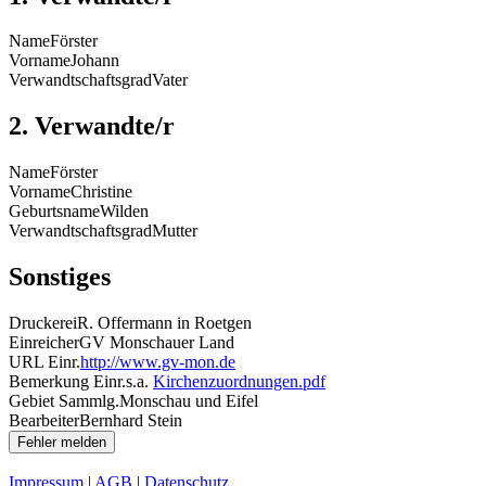
Name
Förster
Vorname
Johann
Verwandtschaftsgrad
Vater
2. Verwandte/r
Name
Förster
Vorname
Christine
Geburtsname
Wilden
Verwandtschaftsgrad
Mutter
Sonstiges
Druckerei
R. Offermann in Roetgen
Einreicher
GV Monschauer Land
URL Einr.
http://www.gv-mon.de
Bemerkung Einr.
s.a.
Kirchenzuordnungen.pdf
Gebiet Sammlg.
Monschau und Eifel
Bearbeiter
Bernhard Stein
Impressum
|
AGB
|
Datenschutz