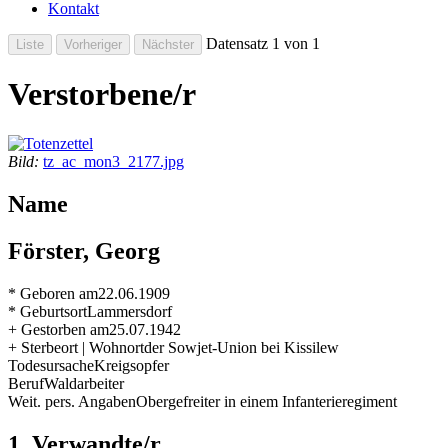
Kontakt
Datensatz 1 von 1
Verstorbene/r
Bild:
tz_ac_mon3_2177.jpg
Name
Förster, Georg
* Geboren am
22.06.1909
* Geburtsort
Lammersdorf
+ Gestorben am
25.07.1942
+ Sterbeort | Wohnort
der Sowjet-Union bei Kissilew
Todesursache
Kreigsopfer
Beruf
Waldarbeiter
Weit. pers. Angaben
Obergefreiter in einem Infanterieregiment
1. Verwandte/r