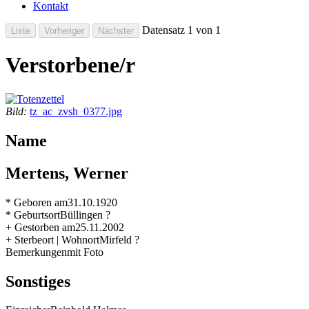
Kontakt
Datensatz 1 von 1
Verstorbene/r
Bild:
tz_ac_zvsh_0377.jpg
Name
Mertens, Werner
* Geboren am
31.10.1920
* Geburtsort
Büllingen ?
+ Gestorben am
25.11.2002
+ Sterbeort | Wohnort
Mirfeld ?
Bemerkungen
mit Foto
Sonstiges