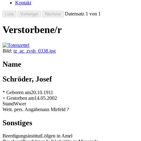
Kontakt
Datensatz 1 von 1
Verstorbene/r
Bild:
tz_ac_zvsh_0338.jpg
Name
Schröder, Josef
* Geboren am
20.10.1911
+ Gestorben am
14.05.2002
Stand
Wwer
Weit. pers. Angaben
aus Mirfeld ?
Sonstiges
Beerdigungsinstitut
Löfgen in Amel