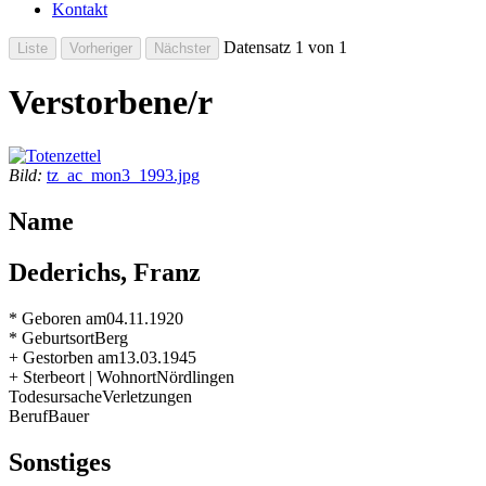
Kontakt
Datensatz 1 von 1
Verstorbene/r
Bild:
tz_ac_mon3_1993.jpg
Name
Dederichs, Franz
* Geboren am
04.11.1920
* Geburtsort
Berg
+ Gestorben am
13.03.1945
+ Sterbeort | Wohnort
Nördlingen
Todesursache
Verletzungen
Beruf
Bauer
Sonstiges