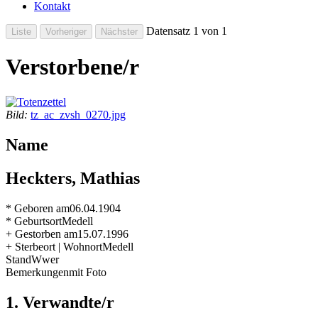
Kontakt
Datensatz 1 von 1
Verstorbene/r
Bild:
tz_ac_zvsh_0270.jpg
Name
Heckters, Mathias
* Geboren am
06.04.1904
* Geburtsort
Medell
+ Gestorben am
15.07.1996
+ Sterbeort | Wohnort
Medell
Stand
Wwer
Bemerkungen
mit Foto
1. Verwandte/r