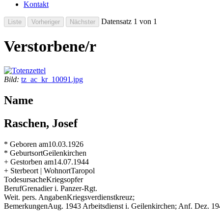
Kontakt
Datensatz 1 von 1
Verstorbene/r
Bild:
tz_ac_kr_10091.jpg
Name
Raschen, Josef
* Geboren am
10.03.1926
* Geburtsort
Geilenkirchen
+ Gestorben am
14.07.1944
+ Sterbeort | Wohnort
Taropol
Todesursache
Kriegsopfer
Beruf
Grenadier i. Panzer-Rgt.
Weit. pers. Angaben
Kriegsverdienstkreuz;
Bemerkungen
Aug. 1943 Arbeitsdienst i. Geilenkirchen; Anf. Dez. 1