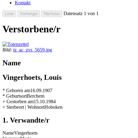
Kontakt
Datensatz 1 von 1
Verstorbene/r
Bild:
tz_ac_zvs_5659.jpg
Name
Vingerhoets, Louis
* Geboren am
16.09.1907
* Geburtsort
Berchem
+ Gestorben am
15.10.1984
+ Sterbeort | Wohnort
Hoboken
1. Verwandte/r
Name
Vingerhoets