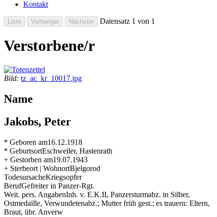
Kontakt
Datensatz 1 von 1
Verstorbene/r
Bild:
tz_ac_kr_10017.jpg
Name
Jakobs, Peter
* Geboren am
16.12.1918
* Geburtsort
Eschweiler, Hastenrath
+ Gestorben am
19.07.1943
+ Sterbeort | Wohnort
Bjelgorod
Todesursache
Kriegsopfer
Beruf
Gefreiter in Panzer-Rgt.
Weit. pers. Angaben
Inh. v. E.K.II, Panzersturmabz. in Silber,
Ostmedaille, Verwundetenabz.; Mutter früh gest.; es trauern: Eltern,
Braut, übr. Anverw