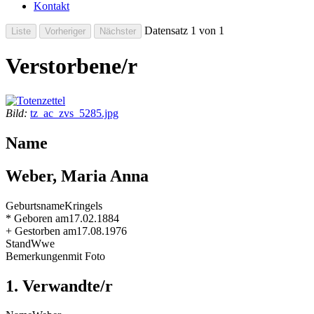
Kontakt
Datensatz 1 von 1
Verstorbene/r
Bild:
tz_ac_zvs_5285.jpg
Name
Weber, Maria Anna
Geburtsname
Kringels
* Geboren am
17.02.1884
+ Gestorben am
17.08.1976
Stand
Wwe
Bemerkungen
mit Foto
1. Verwandte/r