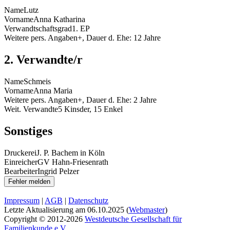
Name
Lutz
Vorname
Anna Katharina
Verwandtschaftsgrad
1. EP
Weitere pers. Angaben
+, Dauer d. Ehe: 12 Jahre
2. Verwandte/r
Name
Schmeis
Vorname
Anna Maria
Weitere pers. Angaben
+, Dauer d. Ehe: 2 Jahre
Weit. Verwandte
5 Kinsder, 15 Enkel
Sonstiges
Druckerei
J. P. Bachem in Köln
Einreicher
GV Hahn-Friesenrath
Bearbeiter
Ingrid Pelzer
Impressum
|
AGB
|
Datenschutz
Letzte Aktualisierung am
06.10.2025
(
Webmaster
)
Copyright © 2012-2026
Westdeutsche Gesellschaft für
Familienkunde e.V.