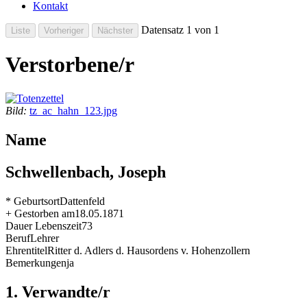
Kontakt
Datensatz 1 von 1
Verstorbene/r
Bild:
tz_ac_hahn_123.jpg
Name
Schwellenbach, Joseph
* Geburtsort
Dattenfeld
+ Gestorben am
18.05.1871
Dauer Lebenszeit
73
Beruf
Lehrer
Ehrentitel
Ritter d. Adlers d. Hausordens v. Hohenzollern
Bemerkungen
ja
1. Verwandte/r